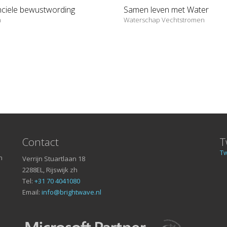
nciele bewustwording
Samen leven met Water
n
Waterschap Vechtstromen
Contact
T
Tw
n
Verrijn Stuartlaan 18
2288EL, Rijswijk zh
Tel:
+31 70 4041080
Email:
info@brightwave.nl