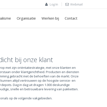
Log In
Webmail
ialisme
Organisatie
Werken bij
Contact
dicht bij onze klant
rop met zijn oriëntatiestrategie, met onze klanten en
verstaan onder klantgerichtheid. Producten en diensten
emming gebracht met de behoeften van de markt. Onze
n kunnen altijd vertrouwen op de hoogste service- en
9 depots. Dag in dag uit dragen 1.000 deskundige
dige, snelle en betrouwbare levering van pakketten.
sionals op de volgende vakgebieden.