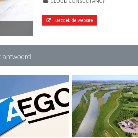
CLOUD CONSULTANCY
Bezoek de website
t antwoord