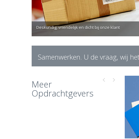
Deskundig, vriendelijk en dicht bij onze klant
Samenwerken. U de vraag, wij he
Meer
Opdrachtgevers