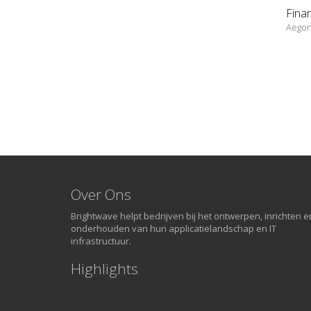
Fina
Aego
Over Ons
Brightwave helpt bedrijven bij het ontwerpen, inrichten e
onderhouden van hun applicatielandschap en IT
infrastructuur.
Highlights